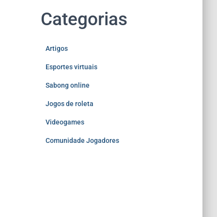
Categorias
Artigos
Esportes virtuais
Sabong online
Jogos de roleta
Videogames
Comunidade Jogadores