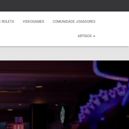
E ROLETA
VIDEOGAMES
COMUNIDADE JOGADORES
ARTIGOS