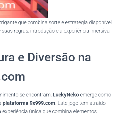
rigante que combina sorte e estratégia disponível
suas regras, introdução e a experiência imersiva
ra e Diversão na
9.com
enimento se encontram,
LuckyNeko
emerge como
na
plataforma 9x999.com
. Este jogo tem atraído
 experiência única que combina elementos