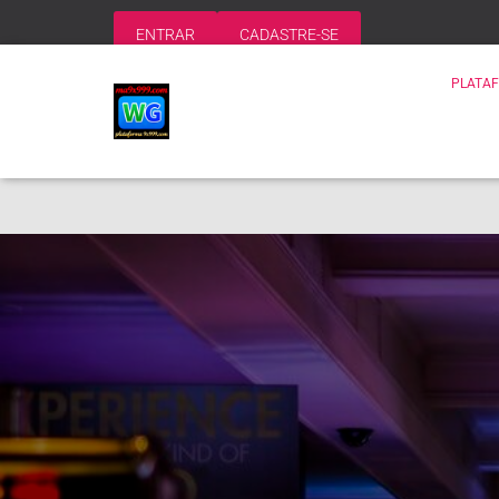
ENTRAR
CADASTRE-SE
PLATA