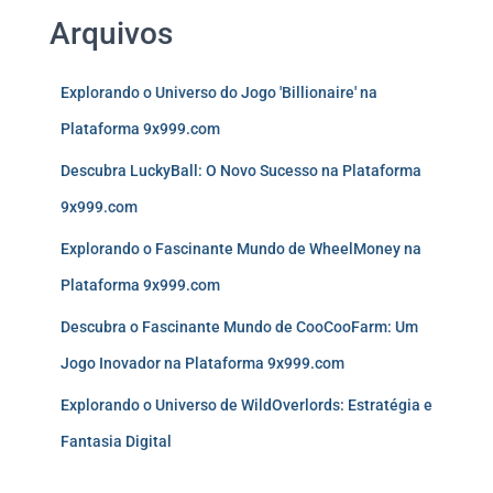
Arquivos
Explorando o Universo do Jogo 'Billionaire' na
Plataforma 9x999.com
Descubra LuckyBall: O Novo Sucesso na Plataforma
9x999.com
Explorando o Fascinante Mundo de WheelMoney na
Plataforma 9x999.com
Descubra o Fascinante Mundo de CooCooFarm: Um
Jogo Inovador na Plataforma 9x999.com
Explorando o Universo de WildOverlords: Estratégia e
Fantasia Digital