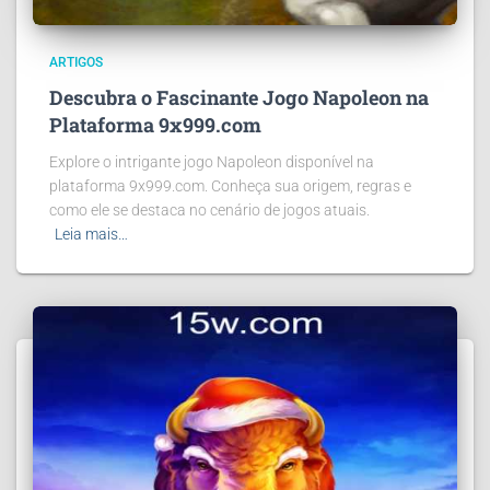
ARTIGOS
Descubra o Fascinante Jogo Napoleon na
Plataforma 9x999.com
Explore o intrigante jogo Napoleon disponível na
plataforma 9x999.com. Conheça sua origem, regras e
como ele se destaca no cenário de jogos atuais.
Leia mais…