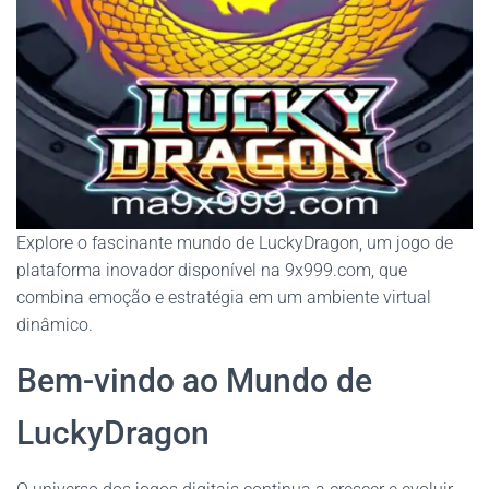
Explore o fascinante mundo de LuckyDragon, um jogo de
plataforma inovador disponível na 9x999.com, que
combina emoção e estratégia em um ambiente virtual
dinâmico.
Bem-vindo ao Mundo de
LuckyDragon