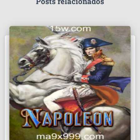
Posts relacionados