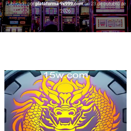
Publicado por
plataforma 9x999.com
on
23 de outubro de
2026