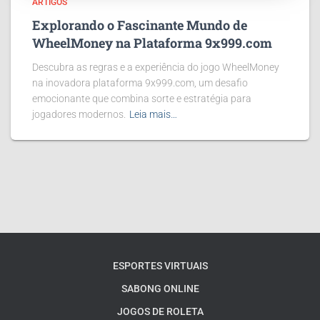
ARTIGOS
Explorando o Fascinante Mundo de
WheelMoney na Plataforma 9x999.com
Descubra as regras e a experiência do jogo WheelMoney
na inovadora plataforma 9x999.com, um desafio
emocionante que combina sorte e estratégia para
jogadores modernos.
Leia mais…
ESPORTES VIRTUAIS
SABONG ONLINE
JOGOS DE ROLETA