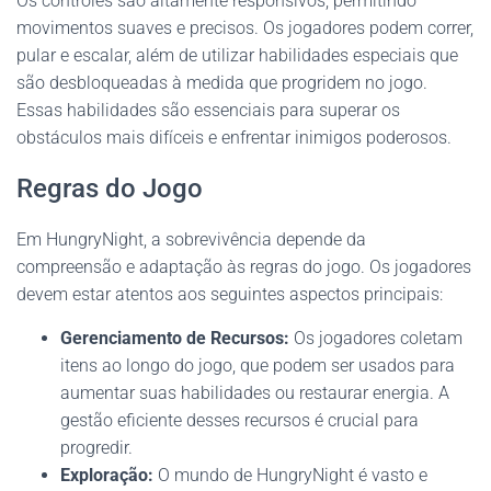
Os controles são altamente responsivos, permitindo
movimentos suaves e precisos. Os jogadores podem correr,
pular e escalar, além de utilizar habilidades especiais que
são desbloqueadas à medida que progridem no jogo.
Essas habilidades são essenciais para superar os
obstáculos mais difíceis e enfrentar inimigos poderosos.
Regras do Jogo
Em HungryNight, a sobrevivência depende da
compreensão e adaptação às regras do jogo. Os jogadores
devem estar atentos aos seguintes aspectos principais:
Gerenciamento de Recursos:
Os jogadores coletam
itens ao longo do jogo, que podem ser usados para
aumentar suas habilidades ou restaurar energia. A
gestão eficiente desses recursos é crucial para
progredir.
Exploração:
O mundo de HungryNight é vasto e