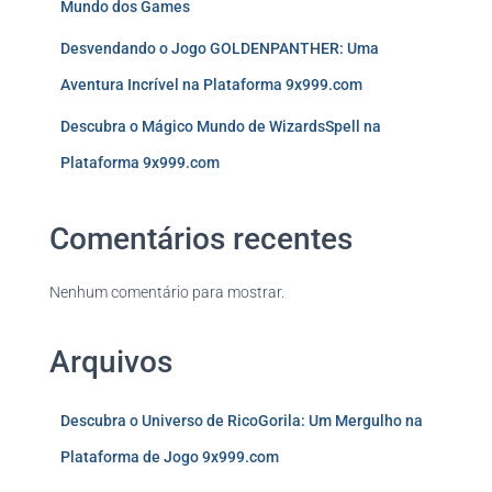
Mundo dos Games
Desvendando o Jogo GOLDENPANTHER: Uma
Aventura Incrível na Plataforma 9x999.com
Descubra o Mágico Mundo de WizardsSpell na
Plataforma 9x999.com
Comentários recentes
Nenhum comentário para mostrar.
Arquivos
Descubra o Universo de RicoGorila: Um Mergulho na
Plataforma de Jogo 9x999.com