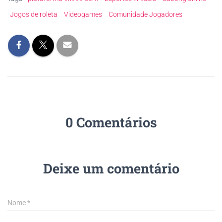
Jogos de roleta
Videogames
Comunidade Jogadores
0 Comentários
Deixe um comentário
Nome
*