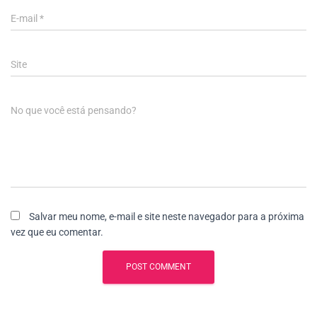
E-mail
*
Site
No que você está pensando?
Salvar meu nome, e-mail e site neste navegador para a próxima
vez que eu comentar.