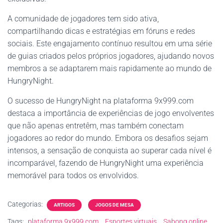
A comunidade de jogadores tem sido ativa,
compartilhando dicas e estratégias em fóruns e redes
sociais. Este engajamento contínuo resultou em uma série
de guias criados pelos próprios jogadores, ajudando novos
membros a se adaptarem mais rapidamente ao mundo de
HungryNight.
O sucesso de HungryNight na plataforma 9x999.com
destaca a importância de experiências de jogo envolventes
que não apenas entretêm, mas também conectam
jogadores ao redor do mundo. Embora os desafios sejam
intensos, a sensação de conquista ao superar cada nível é
incomparável, fazendo de HungryNight uma experiência
memorável para todos os envolvidos.
Categorias:
ARTIGOS
JOGOS DE MESA
Tags:
plataforma 9x999.com
Esportes virtuais
Sabong online