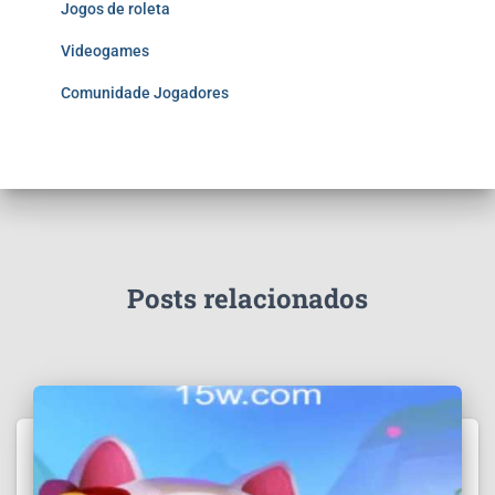
Jogos de roleta
Videogames
Comunidade Jogadores
Posts relacionados