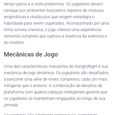
tempo parou e a noite predomina. Os jogadores devem
navegar por ambientes traiçoeiros, repletos de criaturas
enigmáticas e obstáculos que exigem estratégia e
habilidade para serem superados. Acompanhado por uma
trilha sonora imersiva, o jogo oferece uma experiência
sensorial completa que captura a essência da aventura e
do mistério.
Mecânicas de Jogo
Uma das características marcantes de HungryNight é sua
mecânica de jogo dinâmica. Os jogadores são desafiados
a percorrer uma série de níveis complexos, cada um mais
intrigante que o anterior. A combinação de desafios de
plataforma com quebra-cabeças inteligentes garante que
os jogadores se mantenham engajados ao longo de sua
jornada.